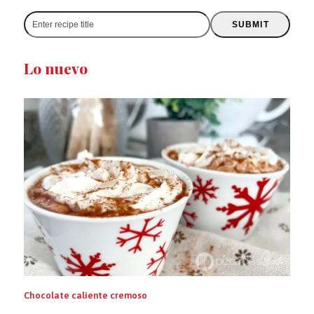
Enter
SUBMIT
recipe
title
Lo nuevo
Chocolate caliente cremoso