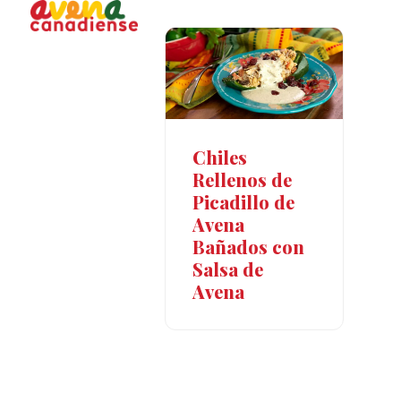
Open
Close
Skip
to
mobile
mobile
content
menu
menu
Chiles
Rellenos de
Picadillo de
Avena
Bañados con
Salsa de
Avena