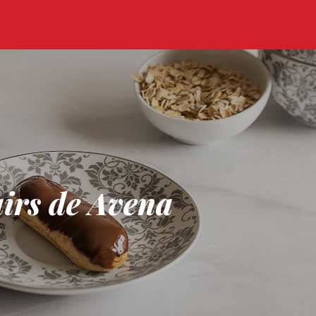
tas
Campeones de Avena
Sobre POGA
Contactos
airs de Avena