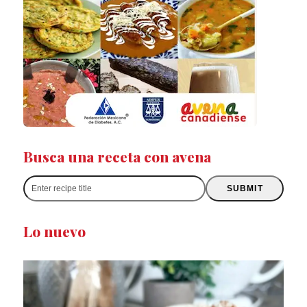
Busca una receta con avena
Enter
SUBMIT
recipe
title
Lo nuevo