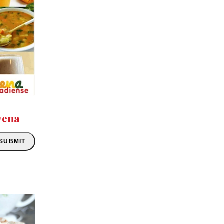
vena
SUBMIT