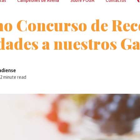
tas
Campeones de Avena
Sobre POGA
Contactos
o Concurso de Rece
idades a nuestros G
adiense
2 minute read