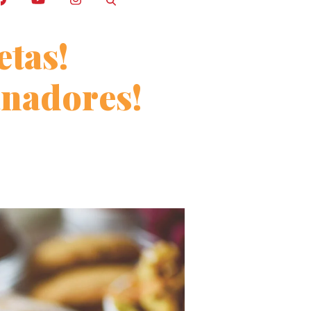
tas!
anadores!