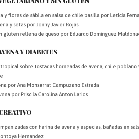
 VEGETARIANO Y SIN GLUTEN
a y flores de sábila en salsa de chile pasilla por Leticia Fe
ena y setas por Jonny Javier Rojas
in gluten rellena de queso por Eduardo Dominguez Maldona
AVENA Y DIABETES
tropical sobre tostadas horneadas de avena, chile poblano 
te
vena por Ana Monserrat Campuzano Estrada
ena por Priscila Carolina Anton Larios
 CREATIVO
 empanizadas con harina de avena y especias, bañadas en sa
Montoya Hernandez