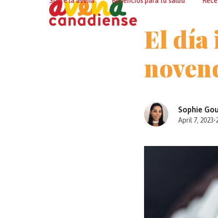
Sobre la avena
Beneficios para tu salud
Rece
Skip
to
El día 
content
noveno
Sophie Go
April 7, 2023
•