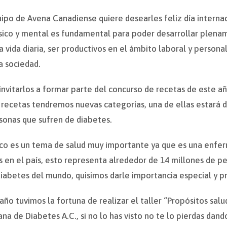
uipo de Avena Canadiense quiere desearles feliz día interna
ísico y mental es fundamental para poder desarrollar plenam
a vida diaria, ser productivos en el ámbito laboral y personal
a sociedad.
vitarlos a formar parte del concurso de recetas de este añ
recetas tendremos nuevas categorías, una de ellas estará 
rsonas que sufren de diabetes.
co es un tema de salud muy importante ya que es una enfe
os en el país, esto representa alrededor de 14 millones de 
diabetes del mundo, quisimos darle importancia especial y p
 año tuvimos la fortuna de realizar el taller “Propósitos s
na de Diabetes A.C., si no lo has visto no te lo pierdas dando