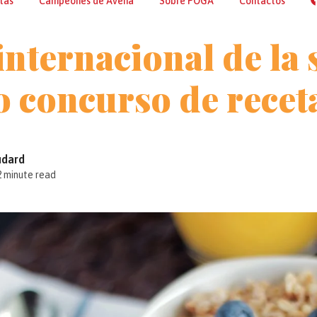
tas
Campeones de Avena
Sobre POGA
Contactos
internacional de la 
 concurso de recet
udard
2 minute read