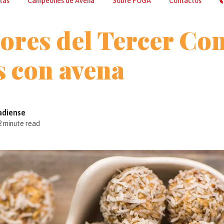
tas
Campeones de Avena
Sobre POGA
Contactos
res del Tercer Co
s con avena
adiense
2 minute read