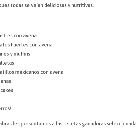
ues todas se veían deliciosas y nutritivas.
ostres con avena
latos Fuertes con avena
nes y muffins
lletas
latillos mexicanos con avena
tanas
tcakes
rros!
labras les presentamos a las recetas ganadoras seleccionada