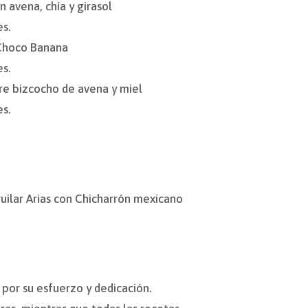
 avena, chía y girasol
es.
 Choco Banana
es.
re bizcocho de avena y miel
es.
uilar Arias con Chicharrón mexicano
 por su esfuerzo y dedicación.