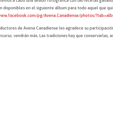
emos a cabo una sesión fotográfica con las recetas ganador
n disponibles en el siguiente álbum para todo aquel que qui
/www.facebook.com/pg/Avena.Canadiense/photos/?tab=a
oductores de Avena Canadiense les agradece su participación
ncurso, vendrán más. Las tradiciones hay que conservarlas, 