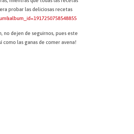
as, mientras que todas las recetas
era probar las deliciosas recetas
lbum&album_id=1917250758548855
, no dejen de seguirnos, pues este
así como las ganas de comer avena!