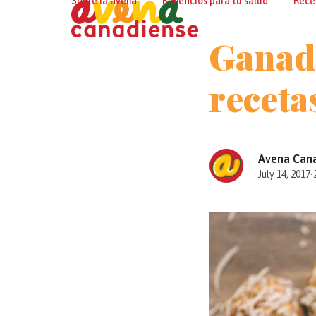
Sobre la avena
Beneficios para tu salud
Rece
Skip
to
Ganado
content
receta
Avena Can
July 14, 2017
•