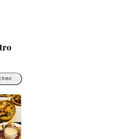
tro
CRIBE