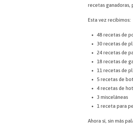
recetas ganadoras, p
Esta vez recibimos:
48 recetas de p
30 recetas de p
24 recetas de pa
18 recetas de ga
11 recetas de p
5 recetas de bo
4 recetas de ho
3 misceláneas
1 receta para pe
Ahora sí, sin más pa