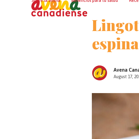
Sobre la avena
Beneficios para tu salud
Rece
Skip
to
Lingot
content
espina
Avena Can
August 17, 20