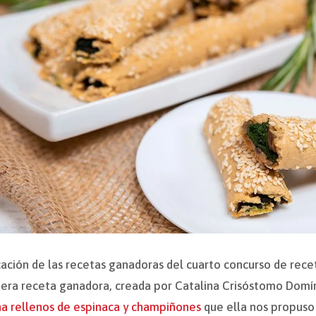
cación de las recetas ganadoras del cuarto concurso de rec
mera receta ganadora, creada por Catalina Crisóstomo Domí
na rellenos de espinaca y champiñones
que ella nos propuso 