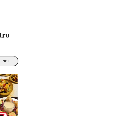
tro
CRIBE