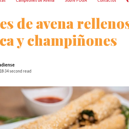
tas
Campeones de Avena
Sobre POGA
Contactos
es de avena relleno
ca y champiñones
adiense
18
•
34 second read