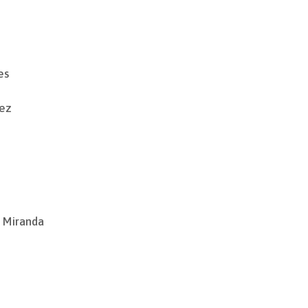
es
nez
a Miranda