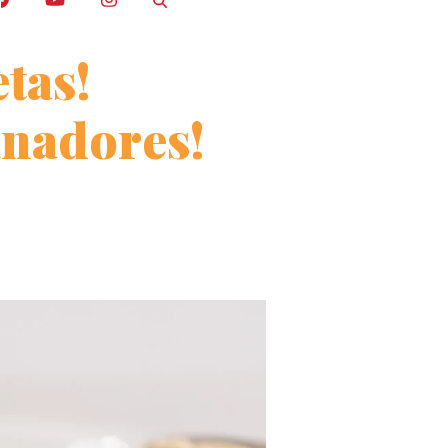
tas!
anadores!