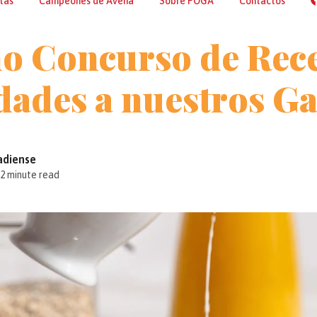
tas
Campeones de Avena
Sobre POGA
Contactos
o Concurso de Rece
idades a nuestros G
adiense
2 minute read