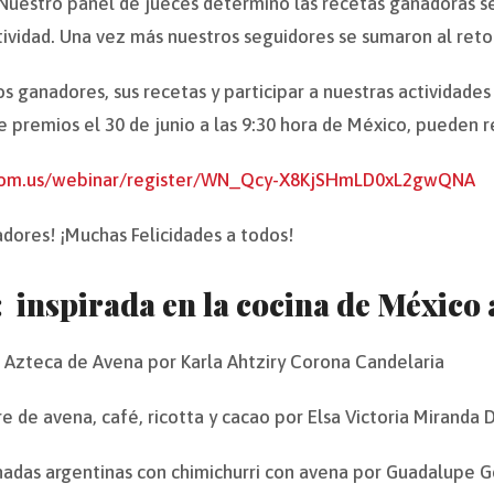
uestro panel de jueces determino las recetas ganadoras segú
tividad. Una vez más nuestros seguidores se sumaron al reto
os ganadores, sus recetas y participar a nuestras actividade
e premios el 30 de junio a las 9:30 hora de México, pueden r
oom.us/webinar/register/WN_Qcy-X8KjSHmLD0xL2gwQNA
nadores! ¡Muchas Felicidades a todos!
: inspirada en la cocina de México
 Azteca de Avena por Karla Ahtziry Corona Candelaria
e de avena, café, ricotta y cacao por Elsa Victoria Miranda 
adas argentinas con chimichurri con avena por Guadalupe 