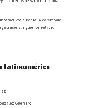
n criterios de valor nutricional,
.
s interactivas durante la ceremonia
egistrarse al siguiente enlace:
 a Latinoamérica
Díaz
González Guerrero