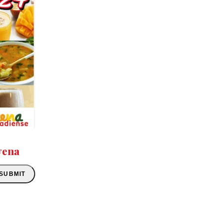
vena
SUBMIT