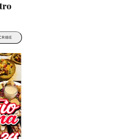
tro
CRIBE