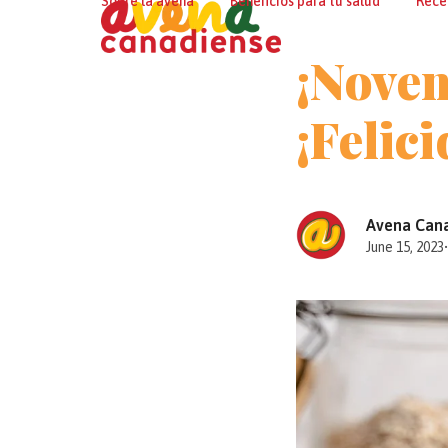
Sobre la avena
Beneficios para tu salud
Rece
Skip
to
¡Noven
content
¡Felic
Avena Can
June 15, 2023
•