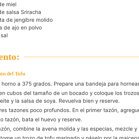
de miel
e salsa Sriracha
ta de jengibre molido
a de ajo en polvo
sal
ento:
ón del Tofu
l horno a 375 grados. Prepare una bandeja para hornea
 en cubos del tamaño de un bocado y coloque los trozo
eite y la salsa de soya. Revuelva bien y reserve.
res tazones poco profundos. En el primer tazón, agregu
 tazón, bata el huevo y reserve.
tazón, combine la avena molida y las especias, mezcle y 
 tome un trozo de tofu marinado y páselo por la maicena