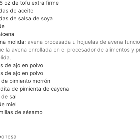
6 oz de tofu extra firme
das de aceite
das de salsa de soya
de
aicena
na molida;
avena procesada u hojuelas de avena funcio
e la avena enrollada en el procesador de alimentos y p
lida.
s de ajo en polvo
s de ajo en polvo
 de pimiento morrón
dita de pimienta de cayena
 de sal
de miel
millas de sésamo
yonesa