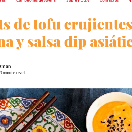
tas
Campeones de Avena
Sobre POGA
Contactos
s de tofu crujientes
na y salsa dip asiát
tzman
3 minute read