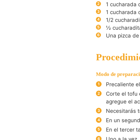
1
cucharada 
1
cucharada d
1/2
cucharadi
½
cucharadit
Una pizca de 
Procedimi
Modo de preparaci
Precaliente e
Corte el tofu
agregue el ac
Necesitarás t
En un segundo
En el tercer 
Uno a la vez,