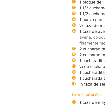
1
bloque de 1
1 1/2
cuchara
1 1/2
cuchara
1
huevo gran
½
taza de m
1
taza de ave
avena, coloqu
finamente mo
2
cucharadita
2
cucharadita
1
cucharadita
¼
de cuchara
1
cucharadita
1
cucharada 
¼
taza de se
Para la salsa dip
1
taza de ma