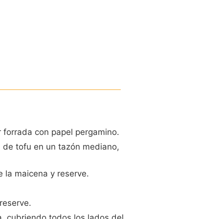
r forrada con papel pergamino.
s de tofu en un tazón mediano,
e la maicena y reserve.
reserve.
, cubriendo todos los lados del