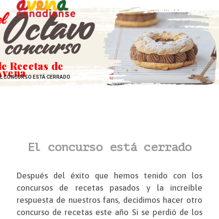
Open
Close
Skip
to
mobile
mobile
content
menu
menu
de Recetas de
Avena
L CONCURSO ESTÁ CERRADO
El concurso está cerrado
Después del éxito que hemos tenido con los
concursos de recetas pasados y la increíble
respuesta de nuestros fans, decidimos hacer otro
concurso de recetas este año Si se perdió de los