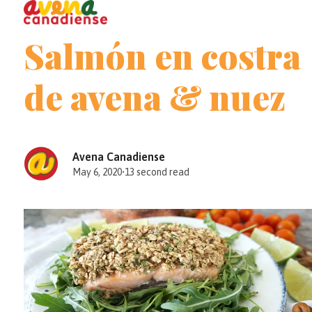
Open
Close
Skip
to
mobile
mobile
Salmón en costra
content
menu
menu
de avena & nuez
Avena Canadiense
May 6, 2020
•
13 second read