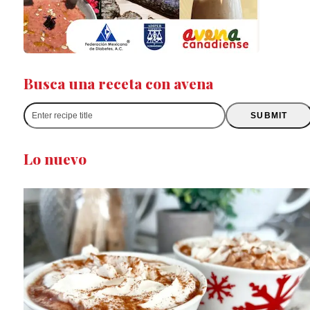
Busca una receta con avena
Enter
SUBMIT
recipe
title
Lo nuevo