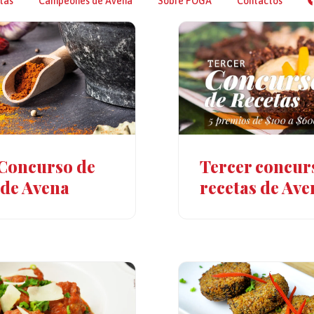
tas
Campeones de Avena
Sobre POGA
Contactos
Tercer concur
Concurso de
recetas de Ave
 de Avena