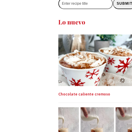
Enter
SUBMI
recipe
title
Lo nuevo
Chocolate caliente cremoso