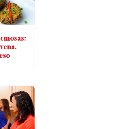
remosas:
vena,
eso