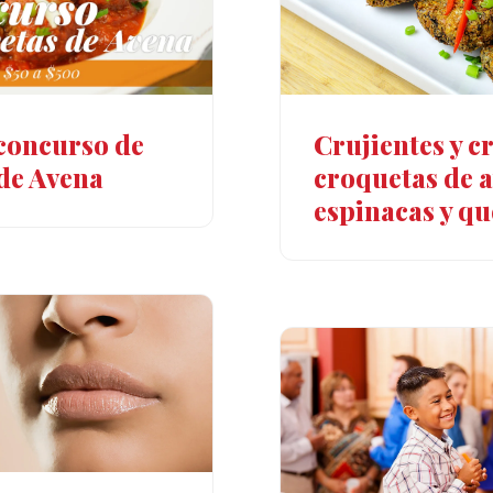
concurso de
Crujientes y c
 de Avena
croquetas de a
espinacas y qu