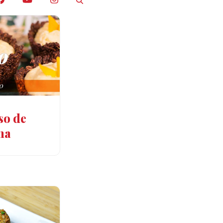
so de
na