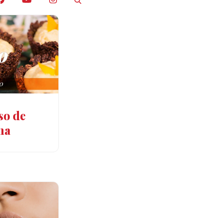
so de
na