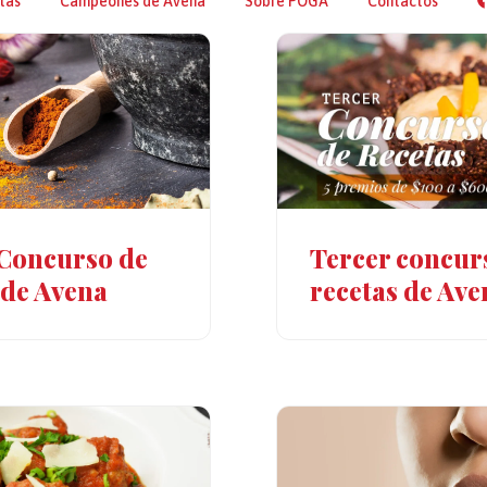
tas
Campeones de Avena
Sobre POGA
Contactos
Tercer concur
Concurso de
recetas de Ave
 de Avena