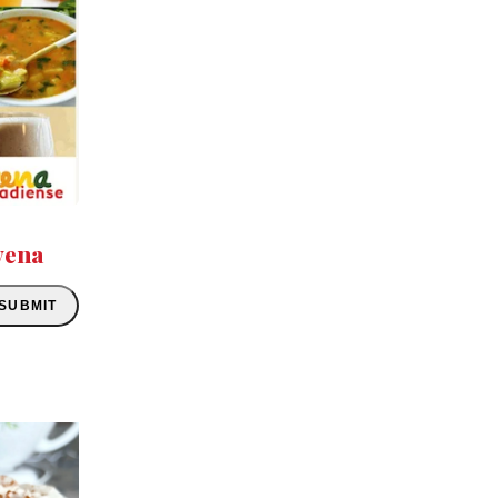
vena
SUBMIT