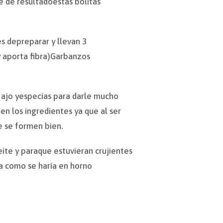
e de resultadoestas bolitas
s depreparar y llevan 3
y aporta fibra)Garbanzos
s, ajo yespecias para darle mucho
en los ingredientes ya que al ser
e se formen bien.
ceite y paraque estuvieran crujientes
ta como se haría en horno