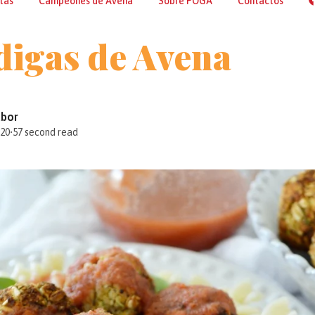
tas
Campeones de Avena
Sobre POGA
Contactos
igas de Avena
abor
020
•
57 second read