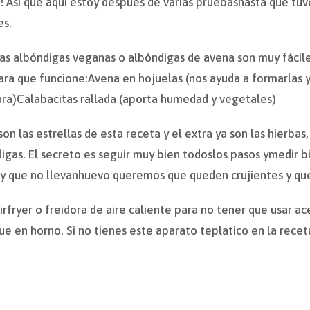
! Así que aquí estoy después de varias pruebashasta que tuv
es.
tas albóndigas veganas o albóndigas de avena son muy fácile
ara que funcione:Avena en hojuelas (nos ayuda a formarlas 
ura)Calabacitas rallada (aporta humedad y vegetales)
son las estrellas de esta receta y el extra ya son las hierba
igas. El secreto es seguir muy bien todoslos pasos ymedir bi
y que no llevanhuevo queremos que queden crujientes y qu
airfryer o freidora de aire caliente para no tener que usar a
que en horno. Si no tienes este aparato teplatico en la rece