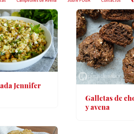
tas
Campeones de Avena
Sobre POGA
Contactos
ada Jennifer
Galletas de ch
y avena