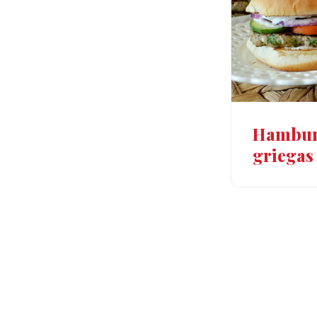
Hambur
griegas