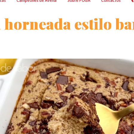
tas
Campeones de Avena
Sobre POGA
Contactos
 horneada estilo b