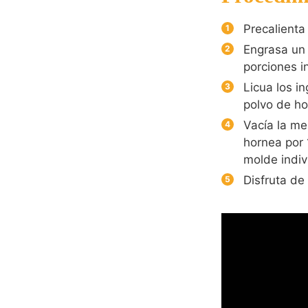
Precalienta
Engrasa un 
porciones i
Licua los i
polvo de hor
Vacía la me
hornea por 1
molde indiv
Disfruta de