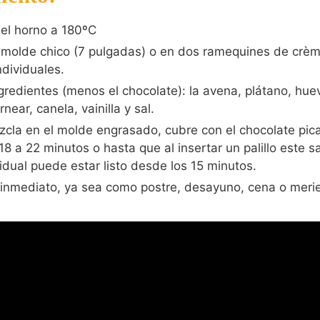
 el horno a 180ºC
molde chico (7 pulgadas) o en dos ramequines de crèm
ndividuales.
ngredientes (menos el chocolate): la avena, plátano, hue
near, canela, vainilla y sal.
zcla en el molde engrasado, cubre con el chocolate pic
8 a 22 minutos o hasta que al insertar un palillo este sa
idual puede estar listo desde los 15 minutos.
 inmediato, ya sea como postre, desayuno, cena o meri