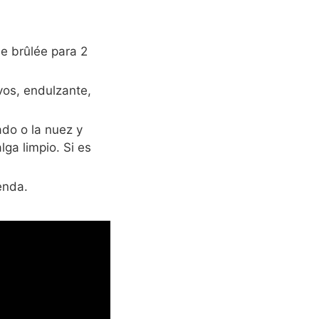
e brûlée para 2
vos, endulzante,
ado o la nuez y
lga limpio. Si es
enda.