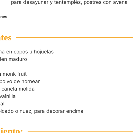
para desayunar y tentempiés, postres con avena
ones
tes
na en copos u hojuelas
bien maduro
 monk fruit
 polvo de hornear
a canela molida
vainilla
al
icado o nuez, para decorar encima
iento: