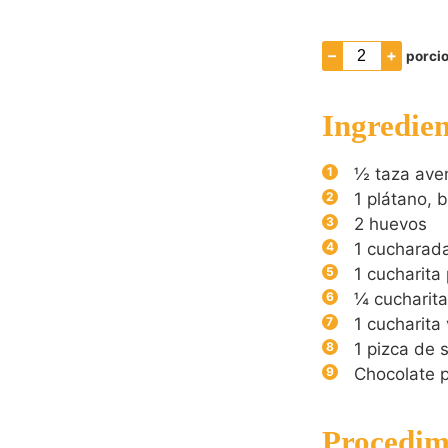
–
+
porci
Ingredien
½
taza ave
1
plátano, 
2
huevos
1
cucharada
1
cucharita
¼
cucharit
1
cucharita 
1
pizca de s
Chocolate p
Procedim