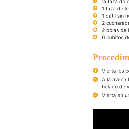
¼
taza de 
1
taza de l
1
dátil sin 
2
cucharada
2
bolas de 
6
cubitos d
Procedim
Vierta los 
A la avena l
helado de va
Vierta en u