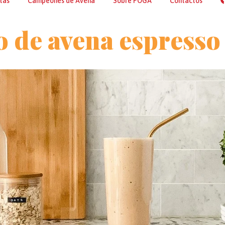
tas
Campeones de Avena
Sobre POGA
Contactos
o de avena espresso