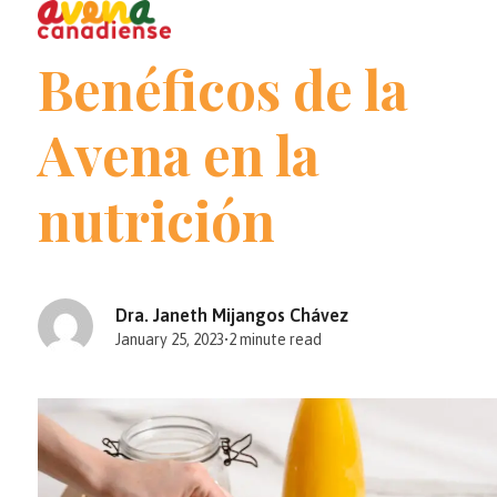
Open
Close
Skip
to
mobile
mobile
Benéficos de la
content
menu
menu
Avena en la
nutrición
Dra. Janeth Mijangos Chávez
January 25, 2023
•
2 minute read