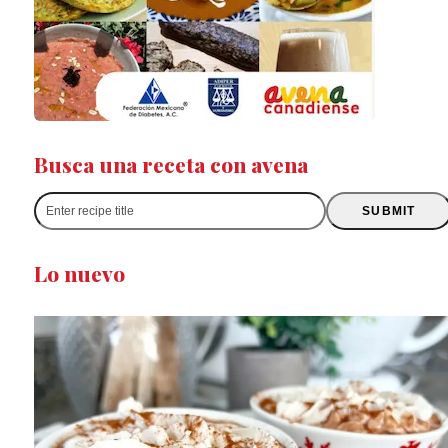
Busca una receta con avena
Enter
SUBMIT
recipe
title
Lo nuevo