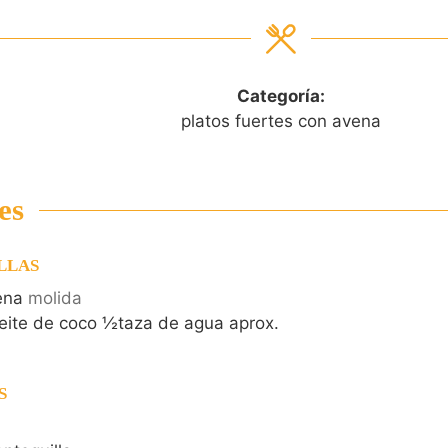
Categoría:
platos fuertes con avena
es
LLAS
ena
molida
eite de coco ½taza de agua aprox.
S