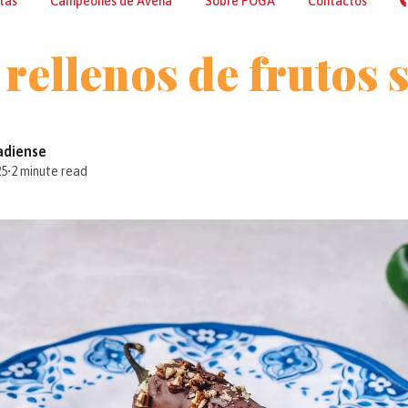
tas
Campeones de Avena
Sobre POGA
Contactos
 rellenos de frutos 
adiense
25
•
2 minute read