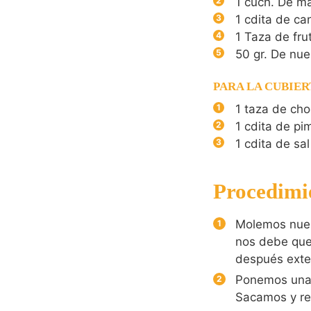
1
cuch. De ma
1
cdita de ca
1
Taza de fru
50
gr.
De nue
PARA LA CUBIE
1
taza de ch
1
cdita de pi
1
cdita de sal
Procedimi
Molemos nues
nos debe que
después exten
Ponemos una o
Sacamos y ret