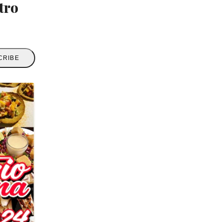
tro
CRIBE