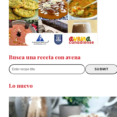
Busca una receta con avena
Enter
SUBMIT
recipe
title
Lo nuevo