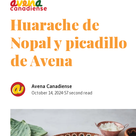
Open
Close
Skip
to
mobile
mobile
Huarache de
content
menu
menu
Nopal y picadillo
de Avena
Avena Canadiense
October 14, 2024
•
57 second read