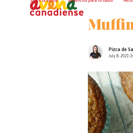
Sobre la avena
Beneficios para tu salud
Rece
Skip
to
Muffin
content
Pizca de S
July 8, 2021
•
2