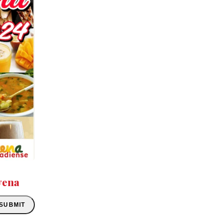
vena
SUBMIT