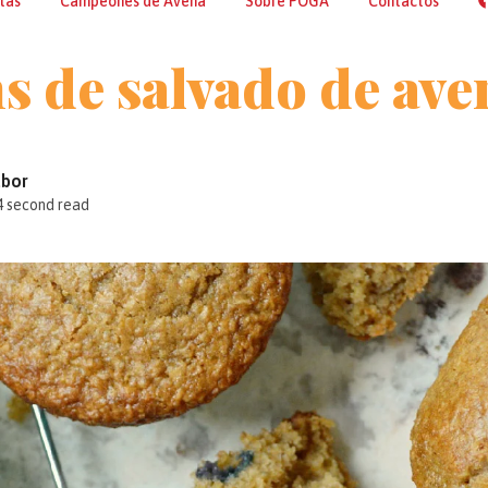
tas
Campeones de Avena
Sobre POGA
Contactos
s de salvado de ave
abor
4 second read