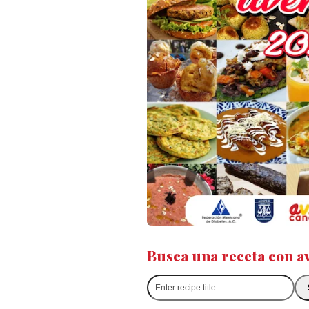
Busca una receta con a
Enter
recipe
title