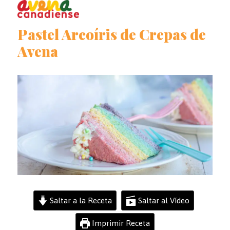
Open
Close
Skip
to
mobile
mobile
Pastel Arcoíris de Crepas de
content
menu
menu
Avena
Saltar a la Receta
Saltar al Vídeo
Imprimir Receta