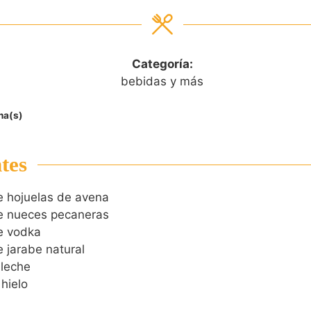
Categoría:
bebidas y más
na(s)
tes
e hojuelas de avena
e nueces pecaneras
e vodka
e jarabe natural
 leche
hielo