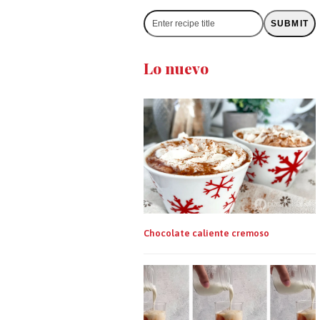
Enter
SUBMIT
recipe
title
Lo nuevo
Chocolate caliente cremoso