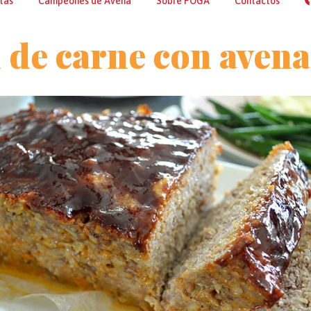
tas
Campeones de Avena
Sobre POGA
Contactos
l de carne con avena