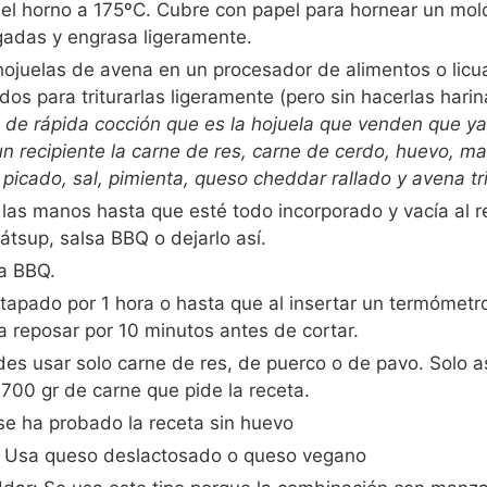
 el horno a 175ºC. Cubre con papel para hornear un mo
gadas y engrasa ligeramente.
hojuelas de avena en un procesador de alimentos o licu
os para triturarlas ligeramente (pero sin hacerlas harin
 de rápida cocción que es la hojuela que venden que ya 
n recipiente la carne de res, carne de cerdo, huevo, ma
o picado, sal, pimienta, queso cheddar rallado y avena tr
las manos hasta que esté todo incorporado y vacía al r
cátsup, salsa BBQ o dejarlo así.
a BBQ.
apado por 1 hora o hasta que al insertar un termómet
a reposar por 10 minutos antes de cortar.
es usar solo carne de res, de puerco o de pavo. Solo a
s 700 gr de carne que pide la receta.
e ha probado la receta sin huevo
s: Usa queso deslactosado o queso vegano