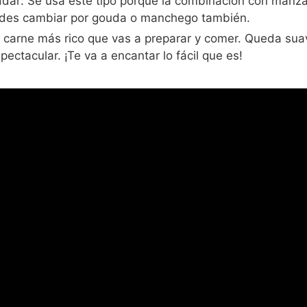
dar: Se usa este tipo porque la combinación con manz
des cambiar por gouda o manchego también.
e carne más rico que vas a preparar y comer. Queda sua
pectacular. ¡Te va a encantar lo fácil que es!