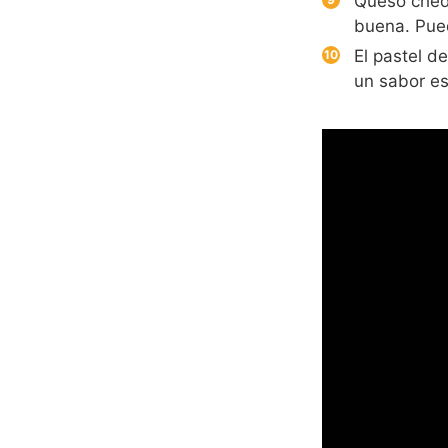
Queso ched
buena. Pue
El pastel d
un sabor es