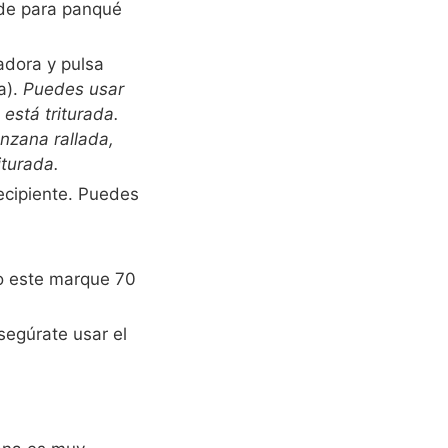
lde para panqué
adora y pulsa
a).
Puedes usar
está triturada.
nzana rallada,
iturada.
ecipiente. Puedes
ro este marque 70
segúrate usar el