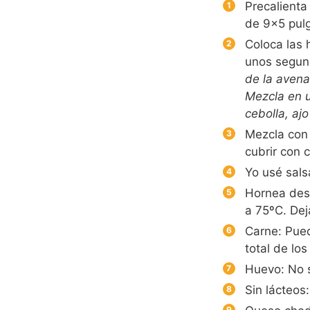
Precalienta
de 9×5 pul
Coloca las 
unos segund
de la avena
Mezcla en u
cebolla, aj
Mezcla con 
cubrir con 
Yo usé sals
Hornea dest
a 75ºC. Dej
Carne: Pued
total de lo
Huevo: No s
Sin lácteo