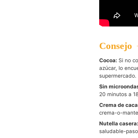
Consejo
Cocoa:
Si no co
azúcar, lo encu
supermercado.
Sin microonda
20 minutos a 180
Crema de caca
crema-o-manteq
Nutella casera
saludable-paso