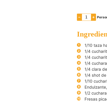
–
+
Perso
Ingredien
1/10
taza h
1/4
cucharit
1/4
cuchari
1/4
cuchara
1/4
clara d
1/4
shot de
1/10
cuchar
Endulzante,
1/2
cuchara
Fresas pica