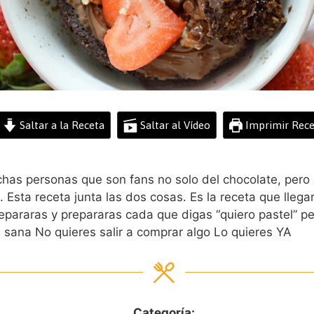
Saltar a la Receta
Saltar al Vídeo
Imprimir Rece
as personas que son fans no solo del chocolate, pero d
. Esta receta junta las dos cosas. Es la receta que lleg
repararas y prepararas cada que digas “quiero pastel” p
sana No quieres salir a comprar algo Lo quieres YA
Categoría: