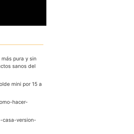
 más pura y sin
uctos sanos del
lde mini por 15 a
como-hacer-
-casa-version-