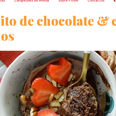
tas
Campeones de Avena
Sobre POGA
Contactos
ito de chocolate & 
os