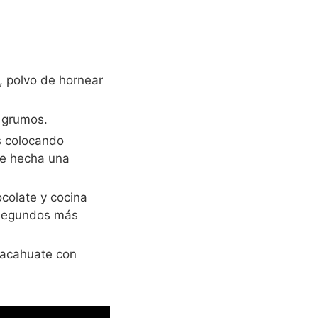
, polvo de hornear
 grumos.
s colocando
de hecha una
colate y cocina
 segundos más
cacahuate con