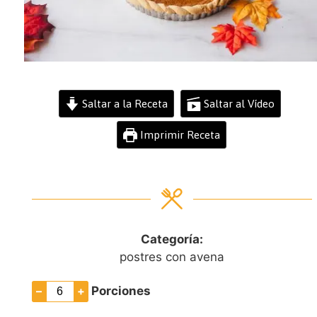
Saltar a la Receta
Saltar al Vídeo
Imprimir Receta
Categoría:
postres con avena
–
+
Porciones