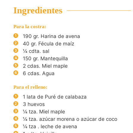
Ingredientes
Para la costra:
190
gr.
Harina de avena
40
gr.
Fécula de maíz
¼
cdta. sal
150
gr.
Mantequilla
2
cdas. Miel maple
6
cdas. Agua
Para el relleno:
1
lata de Puré de calabaza
3
huevos
¼
tza. Miel maple
¼
tza. azúcar morena o azúcar de coco
¼
tza . leche de avena