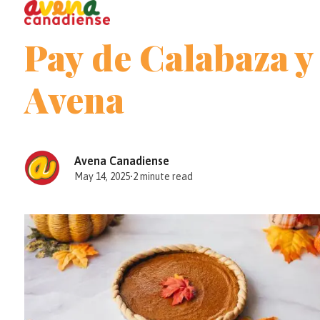
Open
Close
Skip
to
mobile
mobile
Pay de Calabaza y
content
menu
menu
Avena
Avena Canadiense
May 14, 2025
•
2 minute read