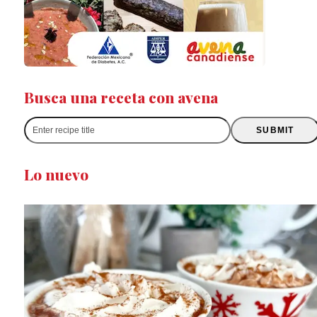
Busca una receta con avena
Enter
SUBMIT
recipe
title
Lo nuevo