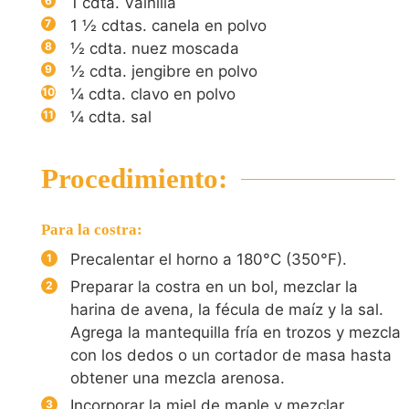
1
cdta. Vainilla
1 ½
cdtas. canela en polvo
½
cdta. nuez moscada
½
cdta. jengibre en polvo
¼
cdta. clavo en polvo
¼
cdta. sal
Procedimiento:
Para la costra:
Precalentar el horno a 180°C (350°F).
Preparar la costra en un bol, mezclar la
harina de avena, la fécula de maíz y la sal.
Agrega la mantequilla fría en trozos y mezcla
con los dedos o un cortador de masa hasta
obtener una mezcla arenosa.
Incorporar la miel de maple y mezclar.