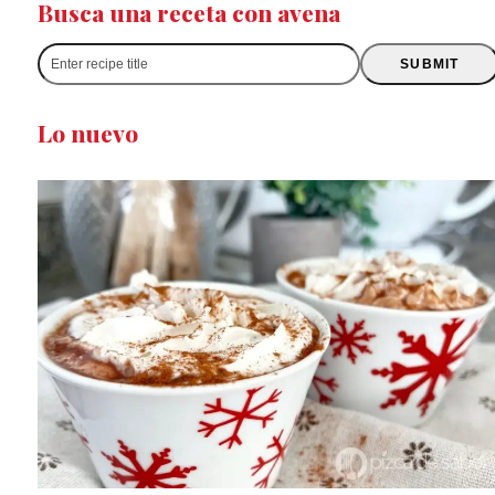
Busca una receta con avena
Enter
SUBMIT
recipe
title
Lo nuevo