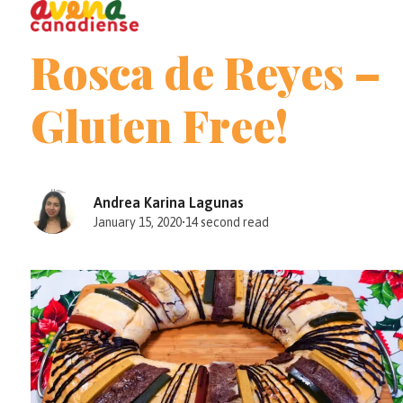
Open
Close
Skip
to
mobile
mobile
Rosca de Reyes –
content
menu
menu
Gluten Free!
Andrea Karina Lagunas
January 15, 2020
•
14 second read