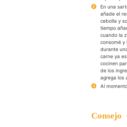
En una sart
añade el re
cebolla y so
tiempo añad
cuando la z
consomé y l
durante un
carne ya es
cocinen par
de los ingr
agrega los
Al momento 
Consejo