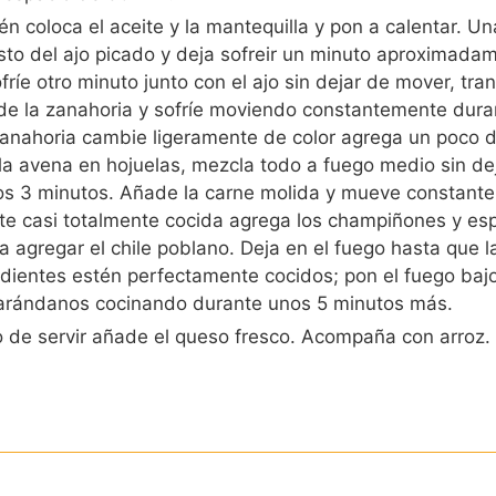
én coloca el aceite y la mantequilla y pon a calentar. Un
sto del ajo picado y deja sofreir un minuto aproximada
fríe otro minuto junto con el ajo sin dejar de mover, tra
e la zanahoria y sofríe moviendo constantemente duran
anahoria cambie ligeramente de color agrega un poco d
a avena en hojuelas, mezcla todo a fuego medio sin de
os 3 minutos. Añade la carne molida y mueve constant
te casi totalmente cocida agrega los champiñones y es
a agregar el chile poblano. Deja en el fuego hasta que la
edientes estén perfectamente cocidos; pon el fuego baj
 arándanos cocinando durante unos 5 minutos más.
de servir añade el queso fresco. Acompaña con arroz.