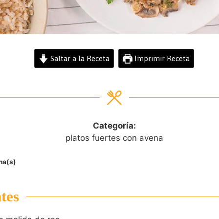
Saltar a la Receta
Imprimir Receta
Categoría:
platos fuertes con avena
na(s)
tes