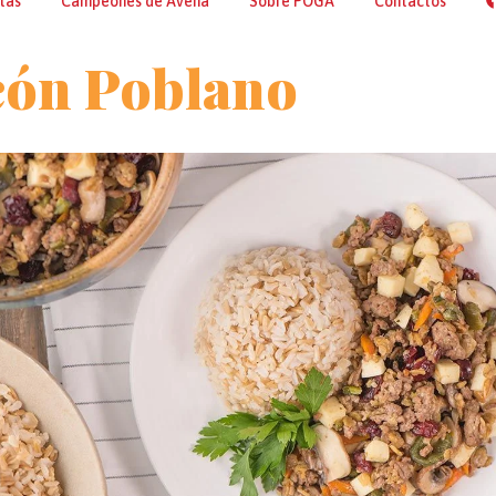
tas
Campeones de Avena
Sobre POGA
Contactos
cón Poblano