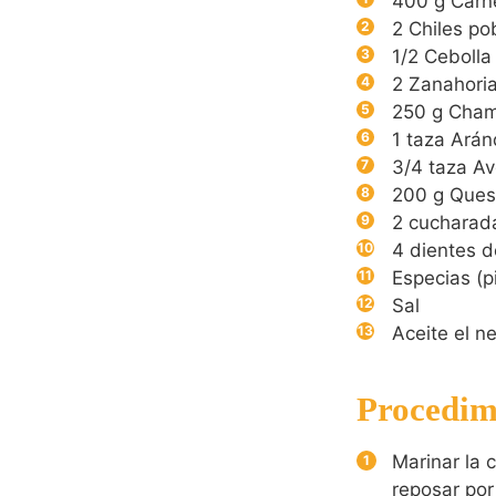
400
g
Carn
2
Chiles po
1/2
Cebolla
2
Zanahoria
250
g
Cham
1
taza Ará
3/4
taza Av
200
g
Ques
2
cucharada
4
dientes d
Especias (p
Sal
Aceite el n
Procedim
Marinar la 
reposar por