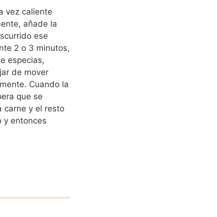
a vez caliente
mente, añade la
nscurrido ese
te 2 o 3 minutos,
e especias,
jar de mover
emente. Cuando la
pera que se
 carne y el resto
o y entonces