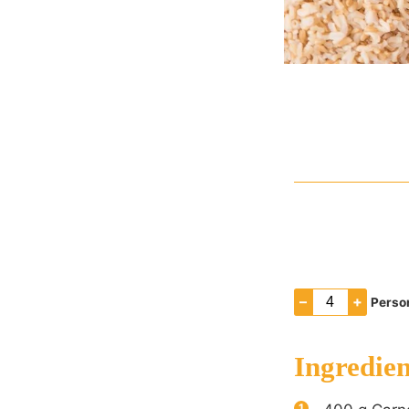
–
+
Perso
Ingredien