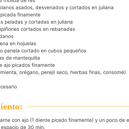
e molida de res
blanos asados, desvenados y cortados en juliana
 picada finamente
s peladas y cortadas en juliana
piñones cortados en rebanadas
ndanos
ena en hojuelas
o panela cortado en cubos pequeños
s de mantequilla
e ajo picados finamente
imienta, orégano, perejil seco, hierbas finas, consomé)
ecesario
iento:
carne con ajo (1 diente picado finamente) y un poco de e
 espacio de 30 min.