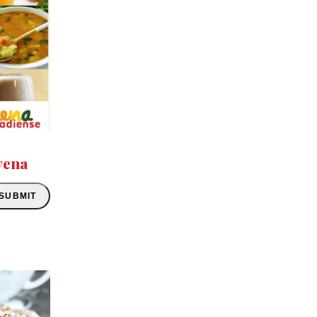
vena
SUBMIT