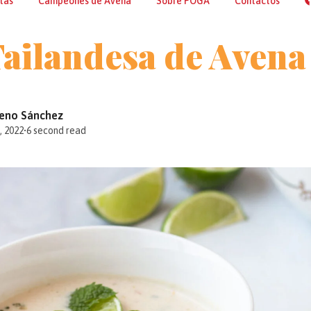
tas
Campeones de Avena
Sobre POGA
Contactos
ailandesa de Avena
reno Sánchez
 2022
•
6 second read