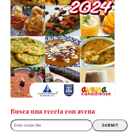
Busca una receta con avena
Enter
SUBMIT
recipe
title