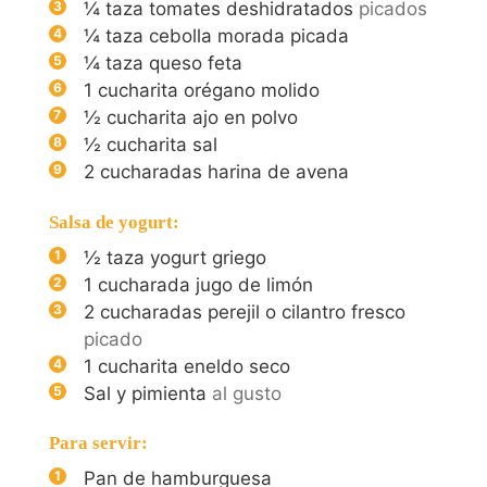
¼
taza tomates deshidratados
picados
¼
taza cebolla morada picada
¼
taza queso feta
1
cucharita orégano molido
½
cucharita ajo en polvo
½
cucharita sal
2
cucharadas harina de avena
Salsa de yogurt:
½
taza yogurt griego
1
cucharada jugo de limón
2
cucharadas perejil o cilantro fresco
picado
1
cucharita eneldo seco
Sal y pimienta
al gusto
Para servir:
Pan de hamburguesa