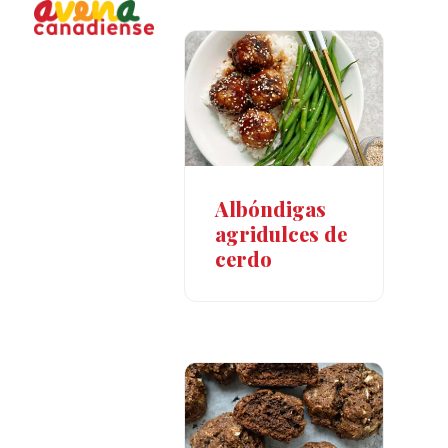
Open
Close
Skip
to
mobile
mobile
content
menu
menu
Albóndigas
agridulces de
cerdo