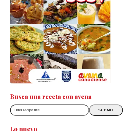
Busca una receta con avena
Enter
SUBMIT
recipe
title
Lo nuevo