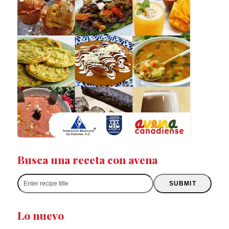
Busca una receta con avena
Enter
SUBMIT
recipe
title
Lo nuevo