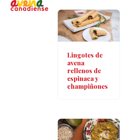
Open
Close
Skip
to
mobile
mobile
content
menu
menu
Lingotes de
avena
rellenos de
espinaca y
champiñones