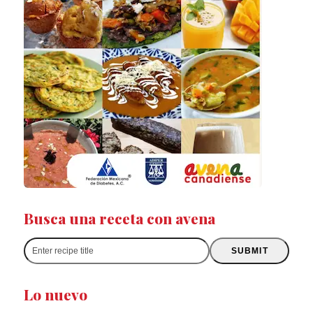
Busca una receta con avena
Enter
SUBMIT
recipe
title
Lo nuevo