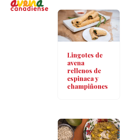
Open
Close
Skip
to
mobile
mobile
content
menu
menu
Lingotes de
avena
rellenos de
espinaca y
champiñones