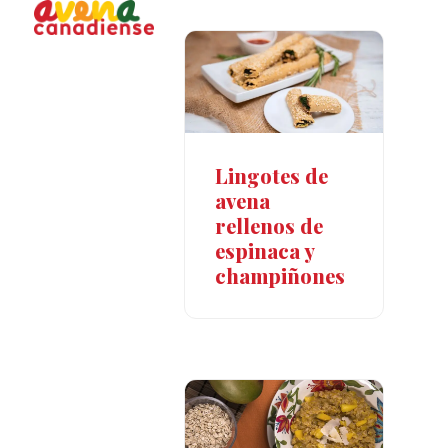
Open
Close
Skip
to
mobile
mobile
content
menu
menu
Lingotes de
avena
rellenos de
espinaca y
champiñones