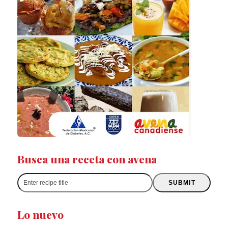
Busca una receta con avena
Enter
SUBMIT
recipe
title
Lo nuevo