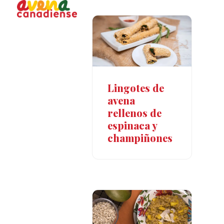
Open
Close
Skip
to
mobile
mobile
content
menu
menu
Lingotes de
avena
rellenos de
espinaca y
champiñones