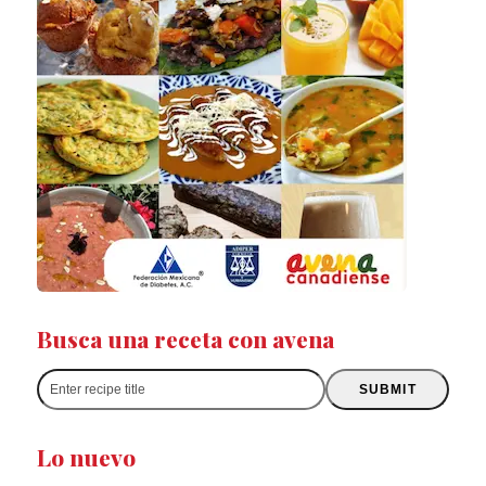
Busca una receta con avena
Enter
SUBMIT
recipe
title
Lo nuevo